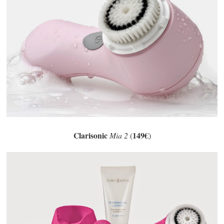
Clarisonic
149€
Mia 2
(
)