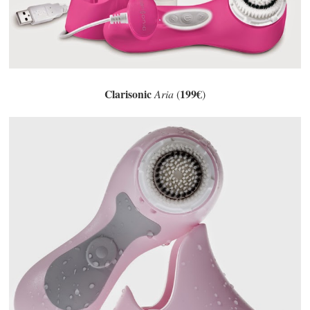
Clarisonic
199€
Aria
(
)