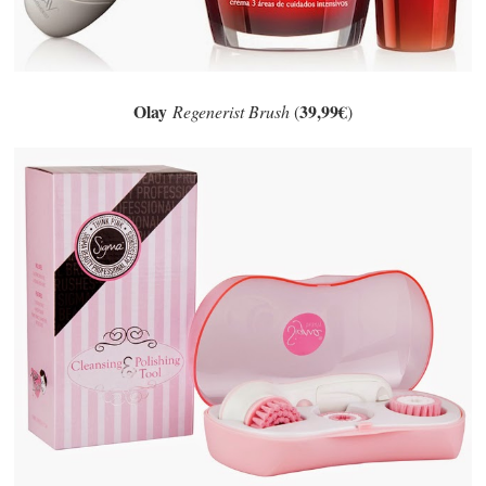
Olay
39,99€
Regenerist B
rush
(
)