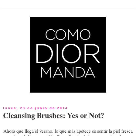
lunes, 23 de junio de 2014
Cleansing Brushes: Yes or Not?
Ahora que llega el verano, lo que más apetece es sentir la piel fresca