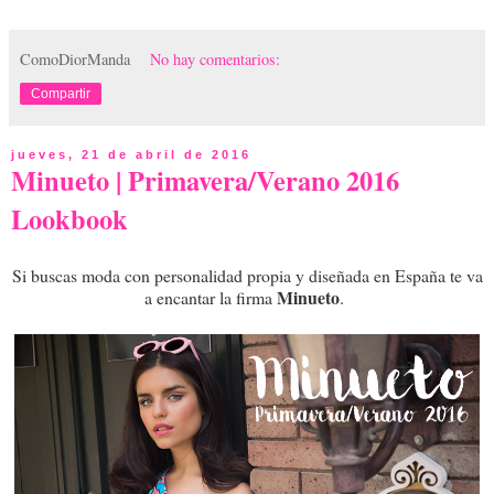
ComoDiorManda
No hay comentarios:
Compartir
jueves, 21 de abril de 2016
Minueto | Primavera/Verano 2016
Lookbook
Si buscas moda con personalidad propia y diseñada en España te va
Minueto
a encantar la firma
.