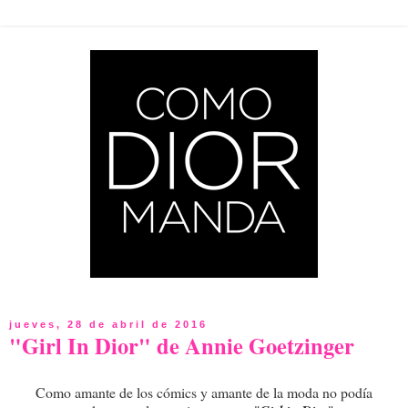
jueves, 28 de abril de 2016
"Girl In Dior" de Annie Goetzinger
Como amante de los cómics y amante de la moda no podía