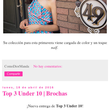
Su colección para esta primavera viene cargada de color y un toque
naïf
.
ComoDiorManda
No hay comentarios:
Compartir
lunes, 18 de abril de 2016
Top 3 Under 10 | Brochas
Top 3 Under 10
¡Nueva entrega de
!