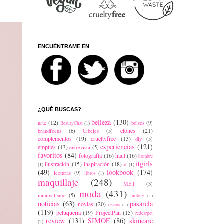
ENCUÉNTRAME EN
¿QUÉ BUSCAS?
belleza
(130)
arte
(12)
bolsos
(9)
BeautyChat
(1)
clones
(21)
brandfocus
(6)
Cibeles
(5)
complementos
(19)
crueltyfree
(13)
diy
(5)
experiencias
(121)
empties
(13)
entrevista
(5)
favoritos
(84)
fotografía
(16)
haul
(16)
hombre
itgirls
ilustración
(15)
inspiración
(18)
(1)
it
(1)
(49)
lookbook
(174)
lecturas
(9)
libros
(1)
maquillaje
(248)
MET
(3)
moda
(431)
minimalismo
(5)
nobuy
(1)
noticias
(63)
pasarela
novias
(20)
oscars
(1)
(119)
peluqueria
(19)
ProjectPan
(15)
redcarpet
review
(131)
SIMOF
(86)
skincare
(2)