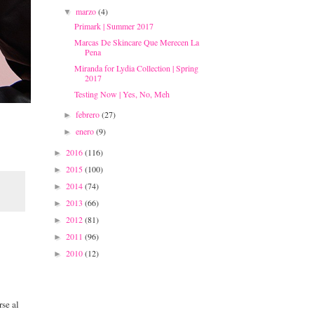
marzo
(4)
▼
Primark | Summer 2017
Marcas De Skincare Que Merecen La
Pena
Miranda for Lydia Collection | Spring
2017
Testing Now | Yes, No, Meh
febrero
(27)
►
enero
(9)
►
2016
(116)
►
2015
(100)
►
2014
(74)
►
2013
(66)
►
2012
(81)
►
2011
(96)
►
2010
(12)
►
se al