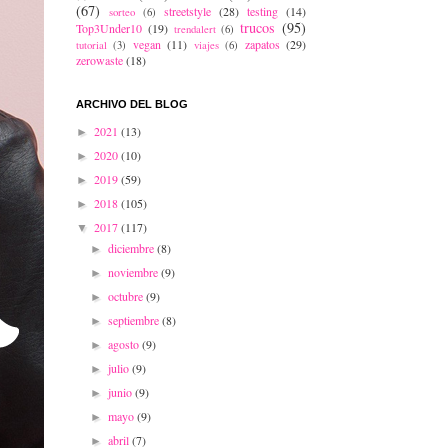
(67)
streetstyle
(28)
testing
(14)
sorteo
(6)
trucos
(95)
Top3Under10
(19)
trendalert
(6)
vegan
(11)
zapatos
(29)
tutorial
(3)
viajes
(6)
zerowaste
(18)
ARCHIVO DEL BLOG
2021
(13)
►
2020
(10)
►
2019
(59)
►
2018
(105)
►
2017
(117)
▼
diciembre
(8)
►
noviembre
(9)
►
octubre
(9)
►
septiembre
(8)
►
agosto
(9)
►
julio
(9)
►
junio
(9)
►
mayo
(9)
►
abril
(7)
►