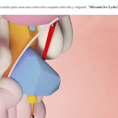
Miranda for Lydia
unido para crear una colección conjunta atrevida y original: "