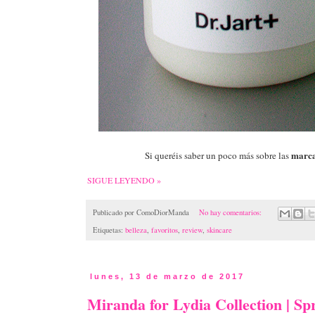
marca
Si queréis saber un poco más sobre las
SIGUE LEYENDO »
Publicado por
ComoDiorManda
No hay comentarios:
Etiquetas:
belleza
,
favoritos
,
review
,
skincare
lunes, 13 de marzo de 2017
Miranda for Lydia Collection | Sp