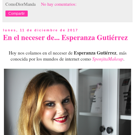
ComoDiorManda
No hay comentarios:
Compartir
lunes, 11 de diciembre de 2017
En el neceser de... Esperanza Gutiérrez
Esperanza Gutiérrez
Hoy nos colamos en el neceser de
,
más
conocida por los mundos de internet como
SponjitaMakeup
.