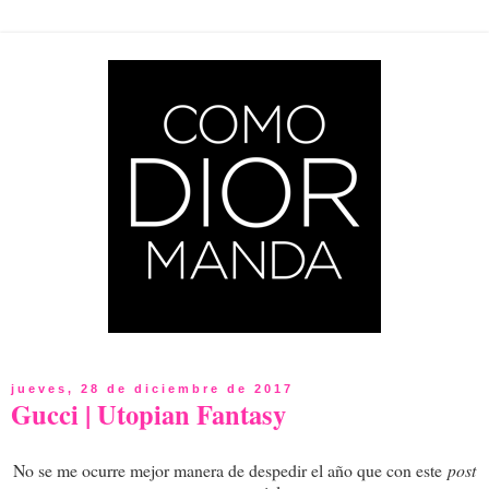
jueves, 28 de diciembre de 2017
Gucci | Utopian Fantasy
No se me ocurre mejor manera de despedir el año que con este
post