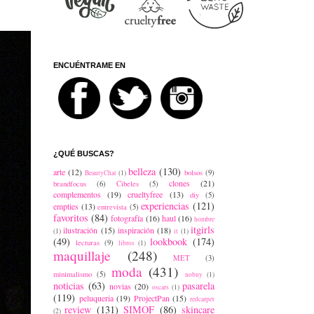
ENCUÉNTRAME EN
¿QUÉ BUSCAS?
belleza
(130)
arte
(12)
bolsos
(9)
BeautyChat
(1)
clones
(21)
brandfocus
(6)
Cibeles
(5)
complementos
(19)
crueltyfree
(13)
diy
(5)
experiencias
(121)
empties
(13)
entrevista
(5)
favoritos
(84)
fotografía
(16)
haul
(16)
hombre
itgirls
ilustración
(15)
inspiración
(18)
(1)
it
(1)
(49)
lookbook
(174)
lecturas
(9)
libros
(1)
maquillaje
(248)
MET
(3)
moda
(431)
minimalismo
(5)
nobuy
(1)
noticias
(63)
pasarela
novias
(20)
oscars
(1)
(119)
peluqueria
(19)
ProjectPan
(15)
redcarpet
review
(131)
SIMOF
(86)
skincare
(2)