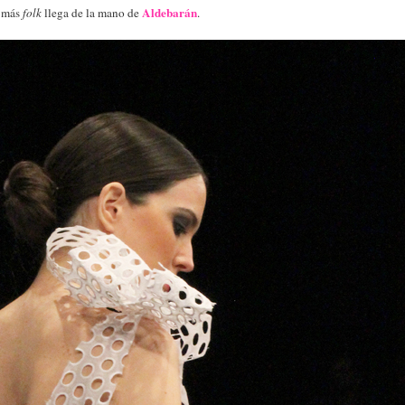
Aldebarán
o más
folk
llega de la mano de
.