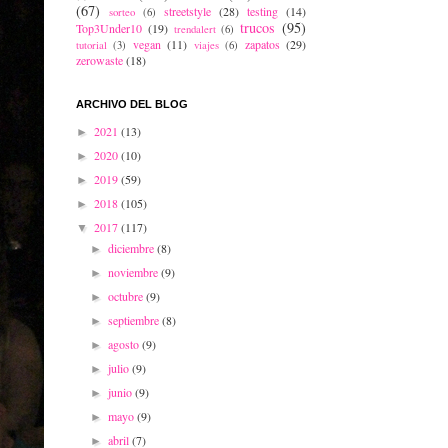
(67)
streetstyle
(28)
testing
(14)
sorteo
(6)
trucos
(95)
Top3Under10
(19)
trendalert
(6)
vegan
(11)
zapatos
(29)
tutorial
(3)
viajes
(6)
zerowaste
(18)
ARCHIVO DEL BLOG
2021
(13)
►
2020
(10)
►
2019
(59)
►
2018
(105)
►
2017
(117)
▼
diciembre
(8)
►
noviembre
(9)
►
octubre
(9)
►
septiembre
(8)
►
agosto
(9)
►
julio
(9)
►
junio
(9)
►
mayo
(9)
►
abril
(7)
►