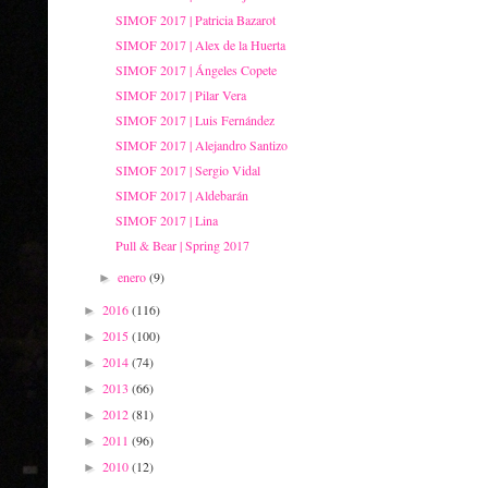
SIMOF 2017 | Patricia Bazarot
SIMOF 2017 | Alex de la Huerta
SIMOF 2017 | Ángeles Copete
SIMOF 2017 | Pilar Vera
SIMOF 2017 | Luis Fernández
SIMOF 2017 | Alejandro Santizo
SIMOF 2017 | Sergio Vidal
SIMOF 2017 | Aldebarán
SIMOF 2017 | Lina
Pull & Bear | Spring 2017
enero
(9)
►
2016
(116)
►
2015
(100)
►
2014
(74)
►
2013
(66)
►
2012
(81)
►
2011
(96)
►
2010
(12)
►