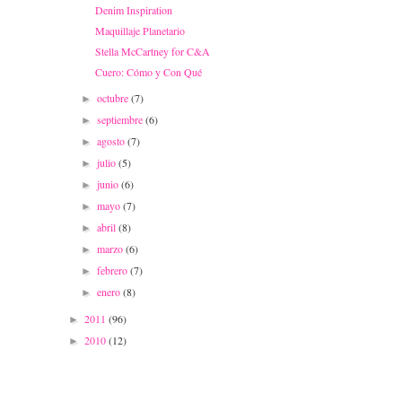
Denim Inspiration
Maquillaje Planetario
Stella McCartney for C&A
Cuero: Cómo y Con Qué
octubre
(7)
►
septiembre
(6)
►
agosto
(7)
►
julio
(5)
►
junio
(6)
►
mayo
(7)
►
abril
(8)
►
marzo
(6)
►
febrero
(7)
►
enero
(8)
►
2011
(96)
►
2010
(12)
►