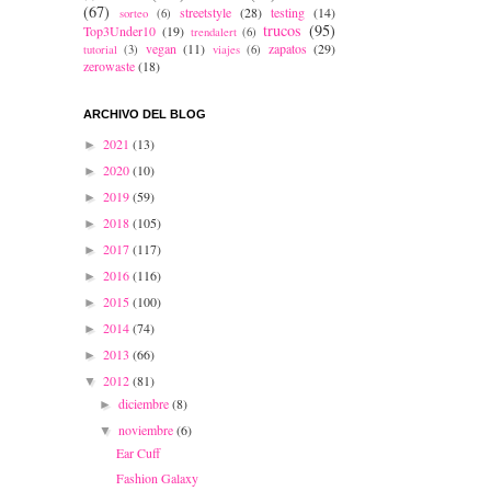
(67)
streetstyle
(28)
testing
(14)
sorteo
(6)
trucos
(95)
Top3Under10
(19)
trendalert
(6)
vegan
(11)
zapatos
(29)
tutorial
(3)
viajes
(6)
zerowaste
(18)
ARCHIVO DEL BLOG
2021
(13)
►
2020
(10)
►
2019
(59)
►
2018
(105)
►
2017
(117)
►
2016
(116)
►
2015
(100)
►
2014
(74)
►
2013
(66)
►
2012
(81)
▼
diciembre
(8)
►
noviembre
(6)
▼
Ear Cuff
Fashion Galaxy