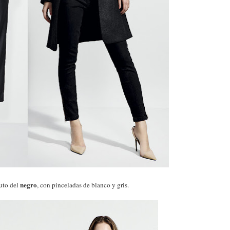
negro
uto del
, con pinceladas de blanco y gris.