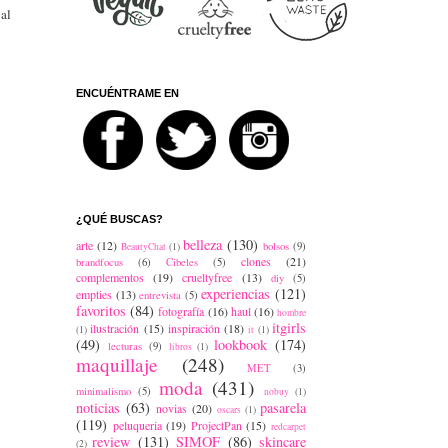
 al
ENCUÉNTRAME EN
¿QUÉ BUSCAS?
belleza
(130)
arte
(12)
bolsos
(9)
BeautyChat
(1)
clones
(21)
brandfocus
(6)
Cibeles
(5)
complementos
(19)
crueltyfree
(13)
diy
(5)
experiencias
(121)
empties
(13)
entrevista
(5)
favoritos
(84)
fotografía
(16)
haul
(16)
hombre
itgirls
ilustración
(15)
inspiración
(18)
(1)
it
(1)
(49)
lookbook
(174)
lecturas
(9)
libros
(1)
maquillaje
(248)
MET
(3)
moda
(431)
minimalismo
(5)
nobuy
(1)
noticias
(63)
pasarela
novias
(20)
oscars
(1)
(119)
peluqueria
(19)
ProjectPan
(15)
redcarpet
review
(131)
SIMOF
(86)
skincare
(2)