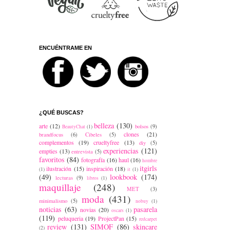
ENCUÉNTRAME EN
¿QUÉ BUSCAS?
belleza
(130)
arte
(12)
bolsos
(9)
BeautyChat
(1)
clones
(21)
brandfocus
(6)
Cibeles
(5)
complementos
(19)
crueltyfree
(13)
diy
(5)
experiencias
(121)
empties
(13)
entrevista
(5)
favoritos
(84)
fotografía
(16)
haul
(16)
hombre
itgirls
ilustración
(15)
inspiración
(18)
(1)
it
(1)
(49)
lookbook
(174)
lecturas
(9)
libros
(1)
maquillaje
(248)
MET
(3)
moda
(431)
minimalismo
(5)
nobuy
(1)
noticias
(63)
pasarela
novias
(20)
oscars
(1)
(119)
peluqueria
(19)
ProjectPan
(15)
redcarpet
review
(131)
SIMOF
(86)
skincare
(2)