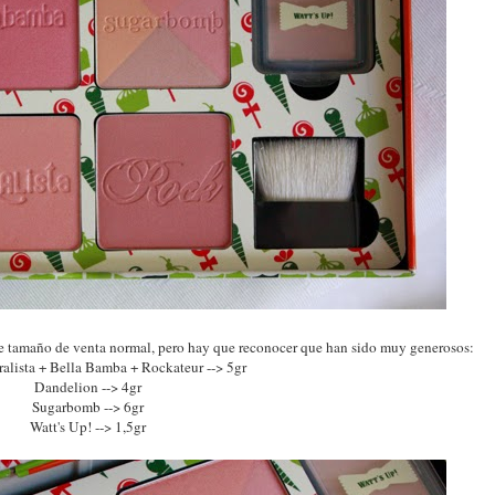
 de tamaño de venta normal, pero hay que reconocer que han sido muy generosos:
alista + Bella Bamba + Rockateur --> 5gr
Dandelion --> 4gr
Sugarbomb --> 6gr
Watt's Up! --> 1,5gr