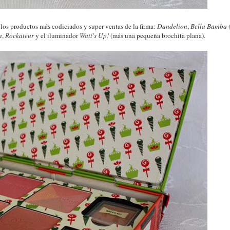
 los productos más codiciados y super ventas de la firma:
Dandelion
,
Bella Bamba
a
,
Rockateur
y el iluminador
Watt's Up!
(más una pequeña brochita plana).