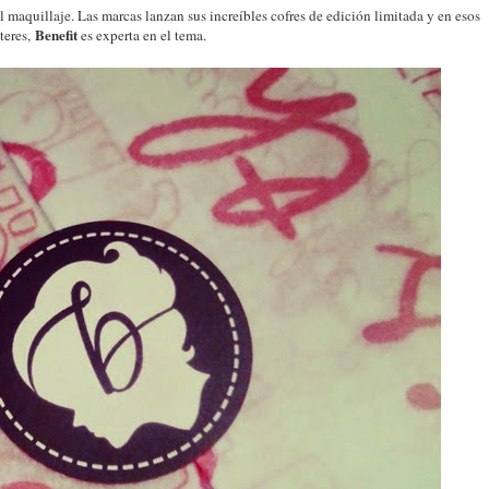
l maquillaje. Las marcas lanzan sus increíbles cofres de edición limitada y en esos
Benefit
teres,
es experta en el tema.