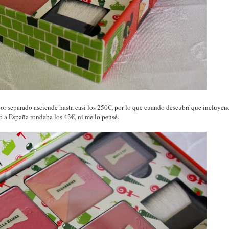
por separado asciende hasta casi los 250€, por lo que cuando descubrí que incluyen
o a España rondaba los 43€, ni me lo pensé.