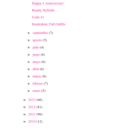
Happy 4 Anniversary!
Beauty Hybrids
Code 41
Inspiration: Fall Outfits
septiembre
(7)
►
agosto
(5)
►
julio
(4)
►
junio
(6)
►
mayo
(6)
►
abril
(6)
►
marzo
(6)
►
febrero
(7)
►
enero
(5)
►
2013
(66)
►
2012
(81)
►
2011
(96)
►
2010
(12)
►