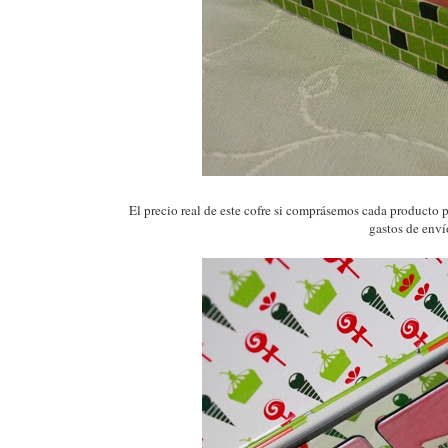
El precio real de este cofre si comprásemos cada producto 
gastos de enví