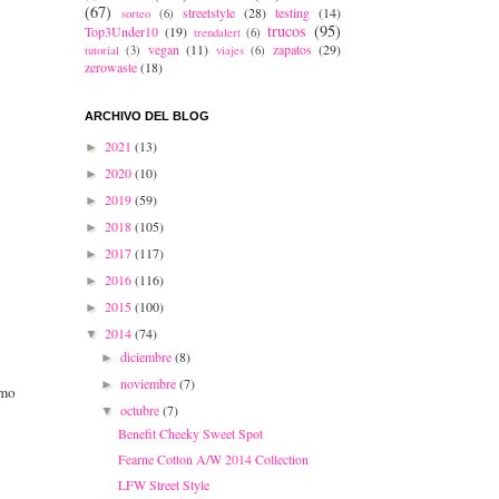
(67)
streetstyle
(28)
testing
(14)
sorteo
(6)
trucos
(95)
Top3Under10
(19)
trendalert
(6)
vegan
(11)
zapatos
(29)
tutorial
(3)
viajes
(6)
zerowaste
(18)
ARCHIVO DEL BLOG
2021
(13)
►
2020
(10)
►
2019
(59)
►
2018
(105)
►
2017
(117)
►
2016
(116)
►
2015
(100)
►
2014
(74)
▼
diciembre
(8)
►
noviembre
(7)
►
omo
octubre
(7)
▼
Benefit Cheeky Sweet Spot
Fearne Cotton A/W 2014 Collection
LFW Street Style