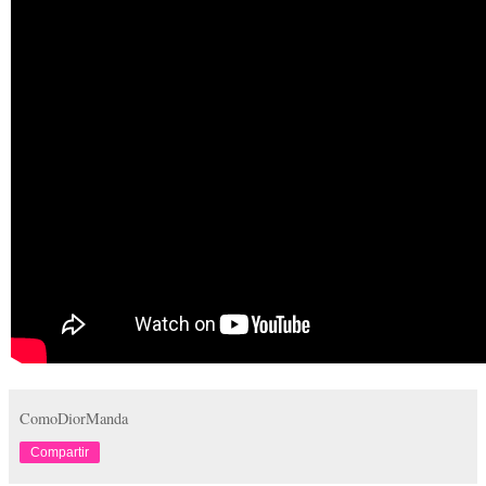
ComoDiorManda
Compartir