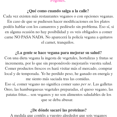
Fogones
.
¿Qué como cuando salga a la calle?
Cada vez existen más restaurantes veganos o con opciones veganas.
En caso de que se pudiesen hacer modificaciones en los platos
podéis hablar con los camareros y pedírselo sin problema. Eso sí, si
en alguna ocasión no hay posibilidad y os veis obligados a comer
carne NO PASA NADA. No aparecerá la policía vegana a quitaros
el carnet, tranquilos.
¿La gente se hace vegana para mejorar su salud?
Con una dieta vegana la ingesta de vegetales, hortalizas y frutas se
incrementa, por lo que sin proponéroslo mejoraréis vuestra salud.
Comer productos frescos os hará visitar más el mercado, comprar
local y de temporada.
Yo he perdido peso, he ganado en energía y
me siento más saciada tras las comidas.
Eso sí, comer vegano no significa comer sano
per se
. Las galletas
Oreo, las hamburguesas vegetales preparadas, el queso vegano, las
patatas fritas... son veganos y no son alimentos saludables de los
que se deba abusar.
¿De dónde sacaré las proteínas?
A medida que contéis a vuestro alrededor que sois veganos