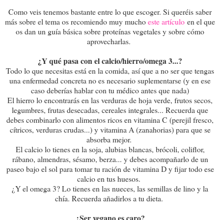
Como veis tenemos bastante entre lo que escoger. Si queréis saber
más sobre el tema os recomiendo muy mucho
este artículo
en el que
os dan un guía básica sobre proteínas vegetales y sobre cómo
aprovecharlas.
¿Y qué pasa con el calcio/hierro/omega 3...?
Todo lo que necesitas está en la comida, así que a no ser que tengas
una enfermedad concreta no es necesario suplementarse (y en ese
caso deberías hablar con tu médico antes que nada)
El hierro lo encontrarás en las verduras de hoja verde, frutos secos,
legumbres, frutas desecadas, cereales integrales... Recuerda que
debes combinarlo con alimentos ricos en vitamina C (perejil fresco,
cítricos, verduras crudas...) y vitamina A (zanahorias) para que se
absorba mejor.
El calcio lo tienes en la soja, alubias blancas, brócoli, coliflor,
rábano, almendras, sésamo, berza... y debes acompañarlo de un
paseo bajo el sol para tomar tu ración de vitamina D y fijar todo ese
calcio en tus huesos.
¿Y el omega 3? Lo tienes en las nueces, las semillas de lino y la
chía. Recuerda añadirlos a tu dieta.
¿Ser vegano es caro?