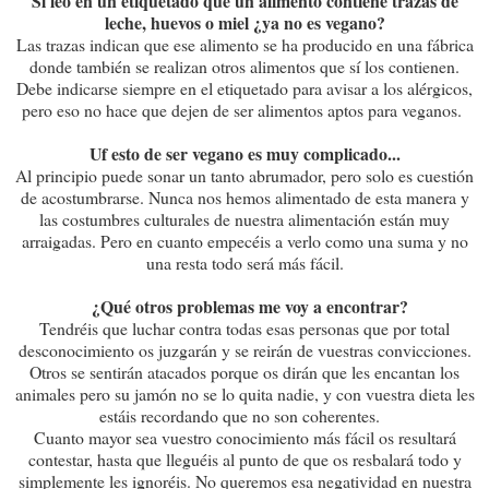
Si leo en un etiquetado que un alimento contiene trazas de
leche, huevos o miel ¿ya no es vegano?
Las trazas indican que ese alimento se ha producido en una fábrica
donde también se realizan otros alimentos que sí los contienen.
Debe indicarse siempre en el etiquetado para avisar a los alérgicos,
pero eso no hace que dejen de ser alimentos aptos para veganos.
Uf esto de ser vegano es muy complicado...
Al principio puede sonar un tanto abrumador, pero solo es cuestión
de acostumbrarse. Nunca nos hemos alimentado de esta manera y
las costumbres culturales de nuestra alimentación están muy
arraigadas. Pero en cuanto empecéis a verlo como una suma y no
una resta todo será más fácil.
¿Qué otros problemas me voy a encontrar?
Tendréis que luchar contra todas esas personas que por total
desconocimiento os juzgarán y se reirán de vuestras convicciones.
Otros se sentirán atacados porque os dirán que les encantan los
animales pero su jamón no se lo quita nadie, y con vuestra dieta les
estáis recordando que no son coherentes.
Cuanto mayor sea vuestro conocimiento más fácil os resultará
contestar, hasta que lleguéis al punto de que os resbalará todo y
simplemente les ignoréis. No queremos esa negatividad en nuestra