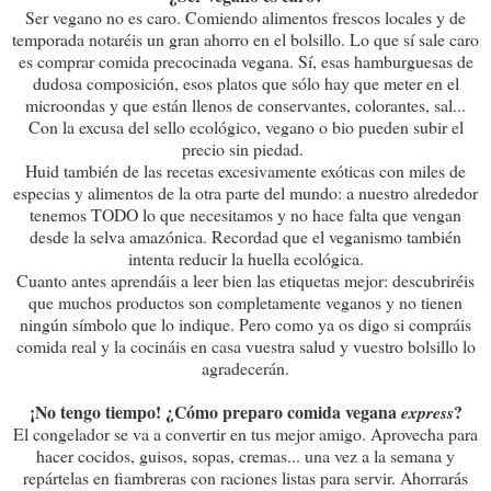
Ser vegano no es caro. Comiendo alimentos frescos locales y de
temporada notaréis un gran ahorro en el bolsillo. Lo que sí sale caro
es comprar comida precocinada vegana. Sí, esas hamburguesas de
dudosa composición, esos platos que sólo hay que meter en el
microondas y que están llenos de conservantes, colorantes, sal...
Con la excusa del sello ecológico, vegano o bio pueden subir el
precio sin piedad.
Huid también de las recetas excesivamente exóticas con miles de
especias y alimentos de la otra parte del mundo: a nuestro alrededor
tenemos TODO lo que necesitamos y no hace falta que vengan
desde la selva amazónica. Recordad que el veganismo también
intenta reducir la huella ecológica.
Cuanto antes aprendáis a leer bien las etiquetas mejor: descubriréis
que muchos productos son completamente veganos y no tienen
ningún símbolo que lo indique. Pero como ya os digo si compráis
comida real y la cocináis en casa vuestra salud y vuestro bolsillo lo
agradecerán.
¡No tengo tiempo! ¿Cómo preparo comida vegana
?
express
El congelador se va a convertir en tus mejor amigo. Aprovecha para
hacer cocidos, guisos, sopas, cremas... una vez a la semana y
repártelas en fiambreras con raciones listas para servir. Ahorrarás