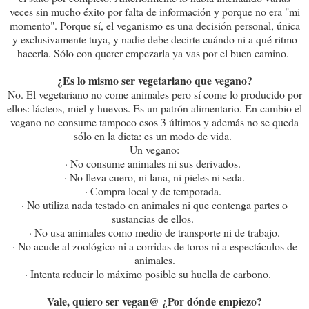
veces sin mucho éxito por falta de información y porque no era "mi
momento". Porque sí, el veganismo es una decisión personal, única
y exclusivamente tuya, y nadie debe decirte cuándo ni a qué ritmo
hacerla. Sólo con querer empezarla ya vas por el buen camino.
¿Es lo mismo ser vegetariano que vegano?
No. El vegetariano no come animales pero sí come lo producido por
ellos: lácteos, miel y huevos. Es un patrón alimentario. En cambio el
vegano no consume tampoco esos 3 últimos y además no se queda
sólo en la dieta: es un modo de vida.
Un vegano:
· No consume animales ni sus derivados.
· No lleva cuero, ni lana, ni pieles ni seda.
· Compra local y de temporada.
· No utiliza nada testado en animales ni que contenga partes o
sustancias de ellos.
· No usa animales como medio de transporte ni de trabajo.
· No acude al zoológico ni a corridas de toros ni a espectáculos de
animales.
· Intenta reducir lo máximo posible su huella de carbono.
Vale, quiero ser vegan@ ¿Por dónde empiezo?