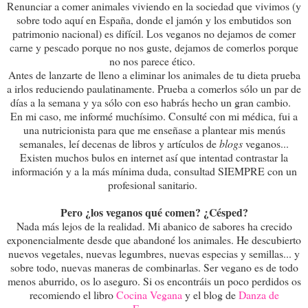
Renunciar a comer animales viviendo en la sociedad que vivimos (y
sobre todo aquí en España, donde el jamón y los embutidos son
patrimonio nacional) es difícil. Los veganos no dejamos de comer
carne y pescado porque no nos guste, dejamos de comerlos porque
no nos parece ético.
Antes de lanzarte de lleno a eliminar los animales de tu dieta prueba
a irlos reduciendo paulatinamente. Prueba a comerlos sólo un par de
días a la semana y ya sólo con eso habrás hecho un gran cambio.
En mi caso, me informé muchísimo. Consulté con mi médica, fui a
una nutricionista para que me enseñase a plantear mis menús
semanales, leí decenas de libros y artículos de
blogs
veganos...
Existen muchos bulos en internet así que intentad contrastar la
información y a la más mínima duda, consultad SIEMPRE con un
profesional sanitario.
Pero ¿los veganos qué comen? ¿Césped?
Nada más lejos de la realidad. Mi abanico de sabores ha crecido
exponencialmente desde que abandoné los animales. He descubierto
nuevos vegetales, nuevas legumbres, nuevas especias y semillas... y
sobre todo, nuevas maneras de combinarlas. Ser vegano es de todo
menos aburrido, os lo aseguro. Si os encontráis un poco perdidos os
recomiendo el libro
Cocina Vegana
y el blog de
Danza de