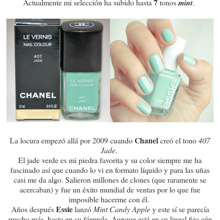
7
Actualmente mi selección ha subido hasta
tonos
mint
.
Chanel
La locura empezó allá por 2009 cuando
creó el tono
407
Jade
.
El jade verde es mi piedra favorita y su color siempre me ha
fascinado así que cuando lo vi en formato líquido y para las uñas
casi me da algo. Salieron millones de clones (que raramente se
acercaban) y fue un éxito mundial de ventas por lo que fue
imposible hacerme con él.
Essie
Años después
lanzó
Mint Candy Apple
y este sí se parecía
mucho más, hasta en su fórmula. Aunque está en su lineal fijo aún