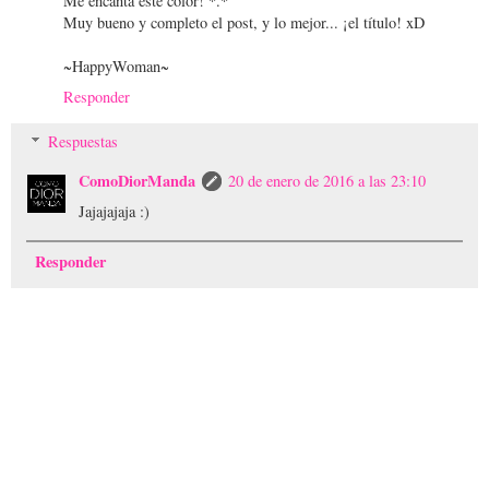
Me encanta este color! *.*
Muy bueno y completo el post, y lo mejor... ¡el título! xD
~HappyWoman~
Responder
Respuestas
ComoDiorManda
20 de enero de 2016 a las 23:10
Jajajajaja :)
Responder