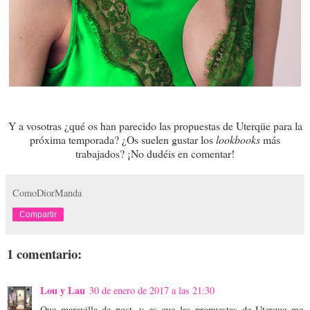
Y a vosotras ¿qué os han parecido las propuestas de Uterqüe para la
próxima temporada? ¿Os suelen gustar los
lookbooks
más
trabajados? ¡No dudéis en comentar!
ComoDiorManda
Compartir
1 comentario:
Lou y Lau
30 de enero de 2017 a las 21:30
Que maravilla de post, y es que las propuestas de Uterque me