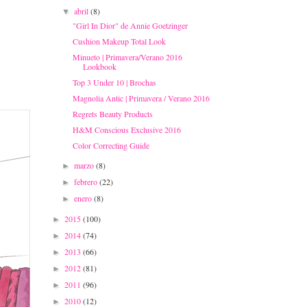
abril
(8)
▼
"Girl In Dior" de Annie Goetzinger
Cushion Makeup Total Look
Minueto | Primavera/Verano 2016
Lookbook
Top 3 Under 10 | Brochas
Magnolia Antic | Primavera / Verano 2016
Regrets Beauty Products
H&M Conscious Exclusive 2016
Color Correcting Guide
marzo
(8)
►
febrero
(22)
►
enero
(8)
►
2015
(100)
►
2014
(74)
►
2013
(66)
►
2012
(81)
►
2011
(96)
►
2010
(12)
►