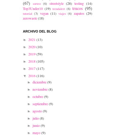
(67)
streetstyle
(28)
testing
(14)
sorteo
(6)
trucos
(95)
Top3Under10
(19)
trendalert
(6)
vegan
(11)
zapatos
(29)
tutorial
(3)
viajes
(6)
zerowaste
(18)
ARCHIVO DEL BLOG
2021
(13)
►
2020
(10)
►
2019
(59)
►
2018
(105)
►
2017
(117)
►
2016
(116)
▼
diciembre
(9)
►
noviembre
(8)
►
octubre
(9)
►
septiembre
(9)
►
agosto
(9)
►
julio
(8)
►
junio
(9)
►
mayo
(9)
►