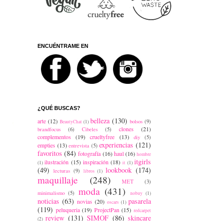
ENCUÉNTRAME EN
¿QUÉ BUSCAS?
belleza
(130)
arte
(12)
bolsos
(9)
BeautyChat
(1)
clones
(21)
brandfocus
(6)
Cibeles
(5)
complementos
(19)
crueltyfree
(13)
diy
(5)
experiencias
(121)
empties
(13)
entrevista
(5)
favoritos
(84)
fotografía
(16)
haul
(16)
hombre
itgirls
ilustración
(15)
inspiración
(18)
(1)
it
(1)
(49)
lookbook
(174)
lecturas
(9)
libros
(1)
maquillaje
(248)
MET
(3)
moda
(431)
minimalismo
(5)
nobuy
(1)
noticias
(63)
pasarela
novias
(20)
oscars
(1)
(119)
peluqueria
(19)
ProjectPan
(15)
redcarpet
review
(131)
SIMOF
(86)
skincare
(2)