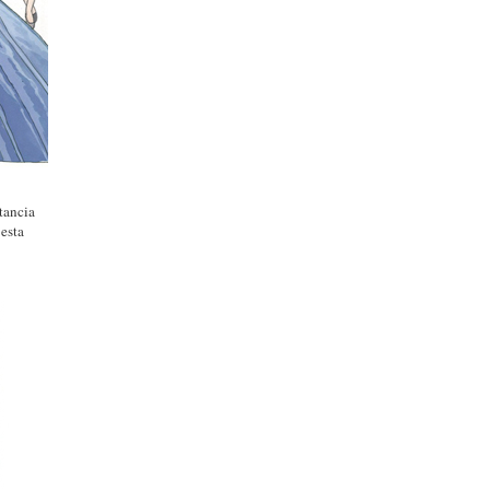
tancia
 esta