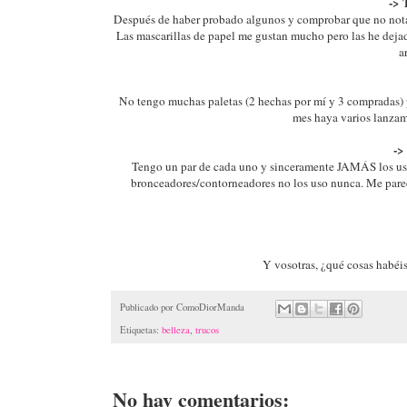
-> 
Después de haber probado algunos y comprobar que no notab
Las mascarillas de papel me gustan mucho pero las he dejad
a
No tengo muchas paletas (2 hechas por mí y 3 compradas) pe
mes haya varios lanza
->
Tengo un par de cada uno y sinceramente JAMÁS los uso 
bronceadores/contorneadores no los uso nunca. Me parec
Y vosotras, ¿qué cosas habéi
Publicado por
ComoDiorManda
Etiquetas:
belleza
,
trucos
No hay comentarios: