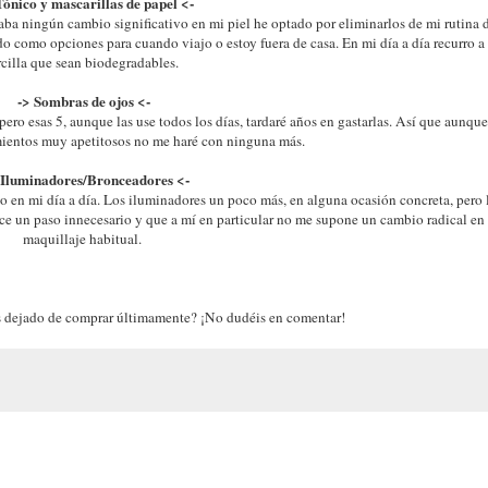
Tónico y mascarillas de papel <-
a ningún cambio significativo en mi piel he optado por eliminarlos de mi rutina d
o como opciones para cuando viajo o estoy fuera de casa. En mi día a día recurro a 
rcilla que sean biodegradables.
-> Sombras de ojos <-
ro esas 5, aunque las use todos los días, tardaré años en gastarlas. Así que aunqu
mientos muy apetitosos no me haré con ninguna más.
 Iluminadores/Bronceadores <-
en mi día a día. Los iluminadores un poco más, en alguna ocasión concreta, pero 
e un paso innecesario y que a mí en particular no me supone un cambio radical en
maquillaje habitual.
s dejado de comprar últimamente? ¡No dudéis en comentar!