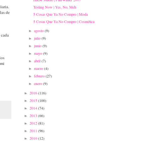
iaria.
Testing Now | Yes, No, Meh
las de
5 Cosas Que Ya No Compro | Moda
5 Cosas Que Ya No Compro | Cosmética
agosto
(9)
►
e cada
julio
(9)
►
junio
(9)
►
mayo
(9)
►
los
abril
(7)
►
 mi
marzo
(4)
►
febrero
(27)
►
enero
(9)
►
2016
(116)
►
2015
(100)
►
2014
(74)
►
2013
(66)
►
2012
(81)
►
2011
(96)
►
2010
(12)
►