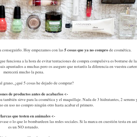
5 cosas que ya no compro
ara conseguirlo. Hoy empezamos con las
de cosmética.
que funciona a la hora de evitar tentaciones de compra compulsiva es borrarse de la
bais apuntados a muchas pero os aseguro que notaréis la diferencia en vuestra carter
merecerá mucho la pena.
al grano, ¿qué 5 cosas he dejado de comprar?
ones de productos antes de acabarlos
<-
pa también sirve para la cosmética y el maquillaje. Nada de 3 hidratantes, 2 serums 
 uno en uso no compro ningún otro hasta acabar el primero.
Marcas que testen en animales <-
envase o lo que lo bombardeen las redes sociales. Si la marca en cuestión testa en an
es un NO rotundo.