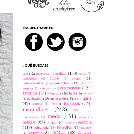
ENCUÉNTRAME EN
¿QUÉ BUSCAS?
belleza
(130)
arte
(12)
bolsos
(9)
BeautyChat
(1)
clones
(21)
brandfocus
(6)
Cibeles
(5)
complementos
(19)
crueltyfree
(13)
diy
(5)
experiencias
(121)
empties
(13)
entrevista
(5)
favoritos
(84)
fotografía
(16)
haul
(16)
hombre
itgirls
ilustración
(15)
inspiración
(18)
(1)
it
(1)
(49)
lookbook
(174)
lecturas
(9)
libros
(1)
maquillaje
(248)
MET
(3)
moda
(431)
minimalismo
(5)
nobuy
(1)
noticias
(63)
pasarela
novias
(20)
oscars
(1)
(119)
peluqueria
(19)
ProjectPan
(15)
redcarpet
review
(131)
SIMOF
(86)
skincare
(2)