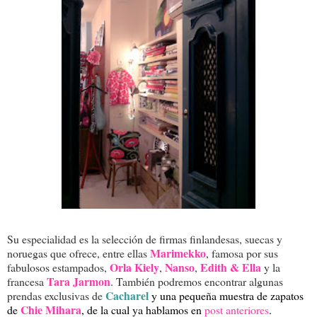
Su especialidad es la selección de firmas finlandesas, suecas y
Marimekko
noruegas que ofrece, entre ellas
, famosa por sus
Orla Kiely
Nanso
Edith & Ella
fabulosos estampados,
,
,
y la
Tara Jarmon
francesa
. También podremos encontrar algunas
Cacharel
prendas exclusivas de
y una pequeña muestra de zapatos
Chie Mihara
de
, de la cual ya hablamos en
post anteriores
.