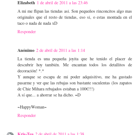
Elizabeth
1 de abril de 2011 a las 23:46
A mi me flipan las tiendas asi. Son pequeños rinconcitos algo mas
originales que el resto de tiendas, eso si, o estas montada en el
taco o nada de nada xD
Responder
Anónimo
2 de abril de 2011 a las 1:14
La tienda es una pequeña joyita que he tenido el placer de
descubrir hoy también. Me encantan todos los detallitos de
decoración! *.*
Y aunque se escapa de mi poder adquisitivo, me ha gustado
pasarme y ver que las rebajas son bastante suculentas (los zapatos
de Chie Mihara rebajados estaban a 100€!!!)
A sí que... a ahorrar se ha dicho. =D
~HappyWoman~
Responder
Kris-Tea
2 de abril de 2011 a las 1:38